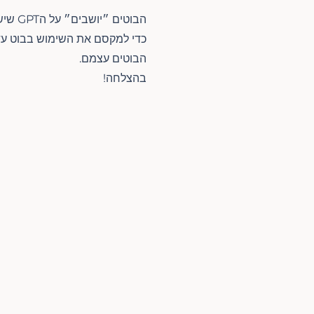
הבוטים ״יושבים״ על הGPT שיש לכם על הנייד או במחשב ולכן הם כפופים למגבלויות שלו.
כדי למקסם את השימוש בבוט עד 
הבוטים עצמם.
בהצלחה!