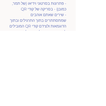
- פתרונות בסרטוני וידיאו (של תמר,
כמובן) - בסריקה של קודי QR
- שירים שאתם אוהבים
שמתסתתרים בתוך התרגילים ובתוך
הדוגמאות ולצידם קודי QR המובילים
ליוטיוב, שם ניתן להקשיב לשירים +
פלייליסט ספוטיפיי של החוברת עם
כל השירים
שימו לב - זו הזמנה מראש, אנו
מתחייבים לספק את החוברת עד
ה1.8 אבל עושים את מירב המאמצים
כדי לספק הרבה קודם.
טל״ח
מדיניות החזרות